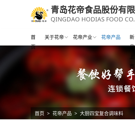
青岛花帝食品股份有限
QINGDAO HODIAS FOOD CO.,
首
关于花帝
花帝产业
花帝产品
新
页
品
上
市
首页
>
花帝产品
>
大厨四宝复合调味料