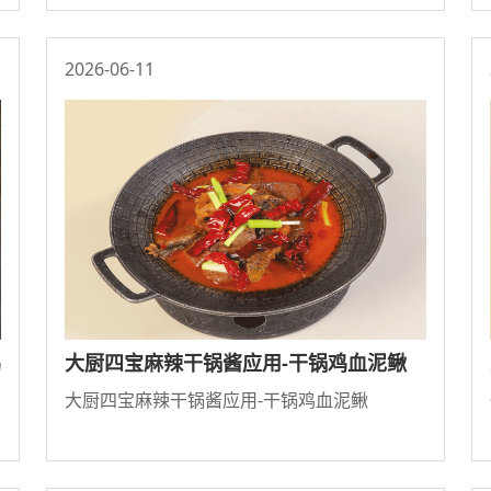
2026-06-11
鸡
大厨四宝麻辣干锅酱应用-干锅鸡血泥鳅
大厨四宝麻辣干锅酱应用-干锅鸡血泥鳅