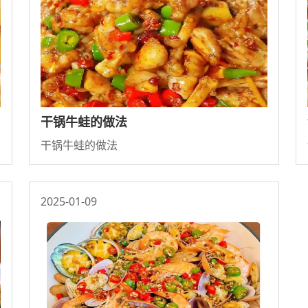
干锅牛蛙的做法
干锅牛蛙的做法
2025-01-09