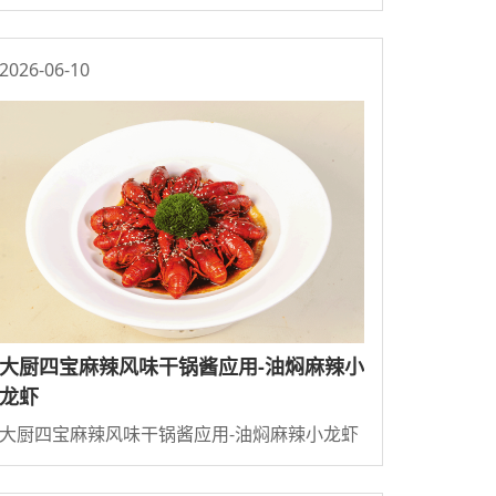
2026-06-10
大厨四宝麻辣风味干锅酱应用-油焖麻辣小
龙虾
大厨四宝麻辣风味干锅酱应用-油焖麻辣小龙虾