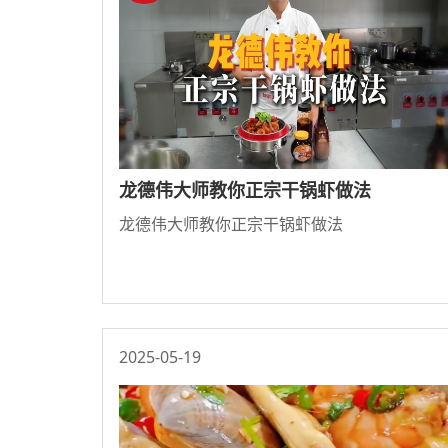
龙德伟大师教你正宗干锅虾做法
龙德伟大师教你正宗干锅虾做法
2025-05-19