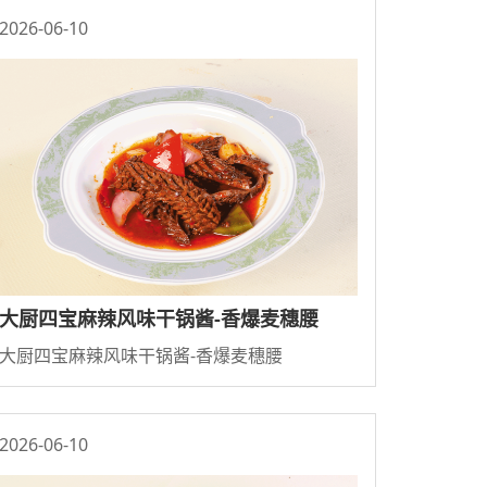
2026-06-10
大厨四宝麻辣风味干锅酱-香爆麦穗腰
大厨四宝麻辣风味干锅酱-香爆麦穗腰
2026-06-10