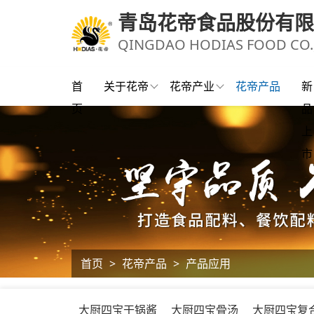
青岛花帝食品股份有限
QINGDAO HODIAS FOOD CO.,
首
关于花帝
花帝产业
花帝产品
新
页
品
上
市
首页
>
花帝产品
>
产品应用
大厨四宝干锅酱
大厨四宝骨汤
大厨四宝复