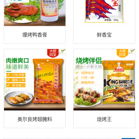
爆烤鸭香膏
鲜香宝
奥尔良烤翅腌料
烧烤王