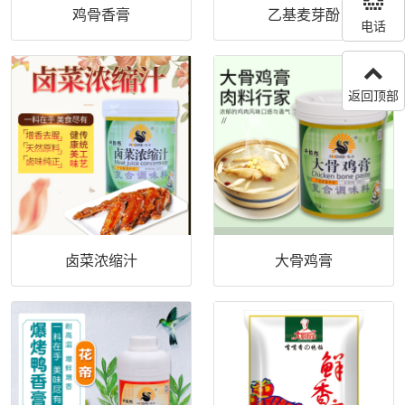
鸡骨香膏
乙基麦芽酚
电话
返回顶部
卤菜浓缩汁
大骨鸡膏