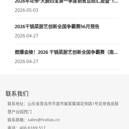
2026年花帝·大厨四宝第一季度销售总结汇报暨“1311”品类占位战略阶段性总结大会
2026-05-03
2026干锅菜厨艺创新全国争霸赛56月预告
2026-04-27
燃爆金陵！2026 干锅菜厨艺创新全国争霸赛（南京站）全程回顾
2026-04-27
联系我们
联系地址：山东省青岛市平度市崔家集镇花帝路1号花帝食品智
慧产业园西门
联系邮箱：sales@hodias.cn
电话：400-6169-517