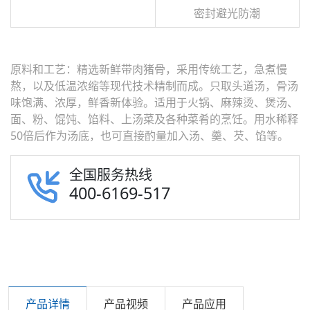
密封避光防潮
原料和工艺：精选新鲜带肉猪骨，采用传统工艺，急煮慢
熬，以及低温浓缩等现代技术精制而成。只取头道汤，骨汤
味饱满、浓厚，鲜香新体验。适用于火锅、麻辣烫、煲汤、
面、粉、馄饨、馅料、上汤菜及各种菜肴的烹饪。用水稀释
50倍后作为汤底，也可直接酌量加入汤、羹、芡、馅等。
全国服务热线
400-6169-517
产品详情
产品视频
产品应用