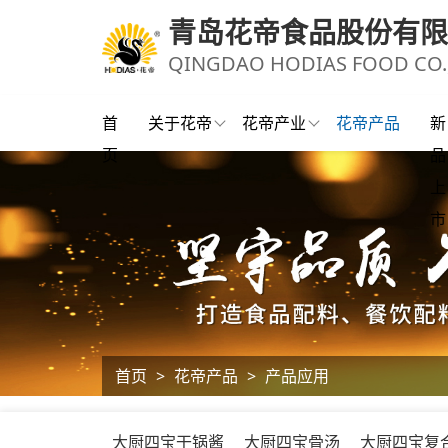
青岛花帝食品股份有限
QINGDAO HODIAS FOOD CO.,
首
关于花帝
花帝产业
花帝产品
新
页
品
上
市
首页
>
花帝产品
>
产品应用
大厨四宝干锅酱
大厨四宝骨汤
大厨四宝复