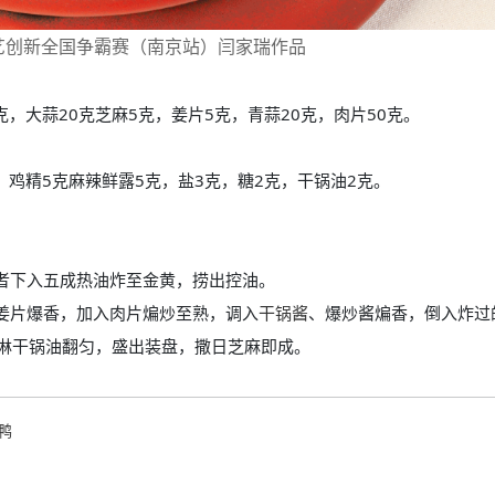
厨艺创新全国争霸赛（南京站）闫家瑞作品
，大蒜20克芝麻5克，姜片5克，青蒜20克，肉片50克。
，鸡精5克麻辣鲜露5克，盐3克，糖2克，干锅油2克。
者下入五成热油炸至金黄，捞出控油。
姜片爆香，加入肉片煸炒至熟，调入
干锅酱
、爆炒酱煸香，倒入炸过
淋干锅油翻匀，盛出装盘，撒日芝麻即成。
鸭