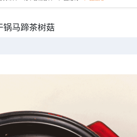
干锅马蹄茶树菇