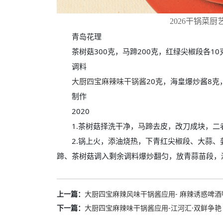
2026干锅菜
青岛花理
茶树菇300克，马蹄200克，红绿尖椒段各10克
调料
大厨四宝麻辣味干锅酱
20克，海皇爆炒酱8克
制作
2020
1.茶树菇择洗干净，马蹄去皮，改刀成块，二
2.锅上火，添油烧热，下青红尖椒段、大蒜、
蹄、茶树菇调入剩余调料爆炒翻匀，放青蒜苗段，
上一篇：
大厨四宝麻辣风味干锅酱应用- 麻辣诱惑啤酒
下一篇：
大厨四宝麻辣味干锅酱应用-江河汇·双鲜争艳